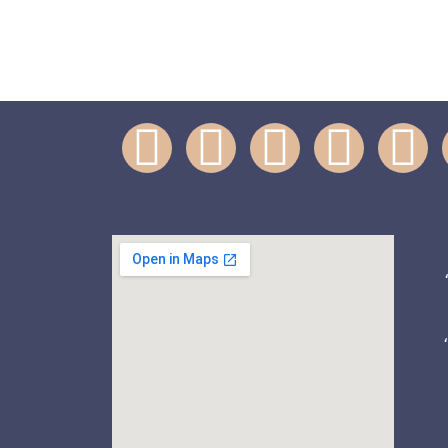
ختمان پزشکان آفریقا، پلاک 120،
88799987 