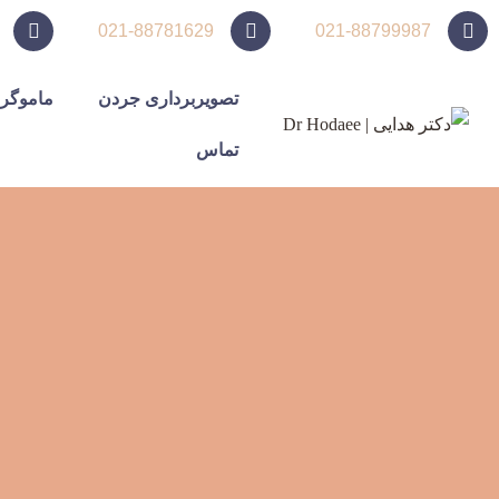
021-88781629
021-88799987
تصویربرداری جردن
ماموگر
تماس