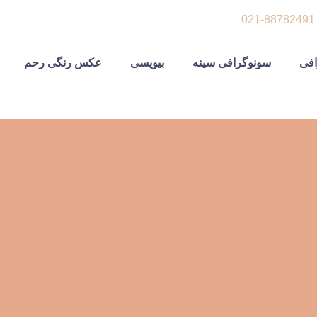
021-88782491
افی
سونوگرافی سینه
بیوپسی
عکس رنگی رحم