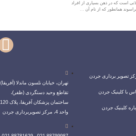
ی است که در ذهن بسیاری از افراد
راسوند همانطور که از نام آن …
کز تصویر برداری جردن
تهران، خیابان نلسون ماندلا (آفریقا)،
س با کلینیک جردن
تقاطع وحید دستگردی (ظفر)،
سا
اره کلینیک جردن
واحد 4، مرکز تصویربرداری جردن
021 - 88781629 021 -