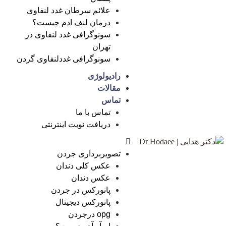
علائم سرطان غدد لنفاوی
درمان لنف ادم چیست؟
سونوگرافی غدد لنفاوی در
تهران
سونوگرافی غددلنفاوی گردن
رادیولوژی
مقالات
تماس
تماس با ما
دریافت نوبت اینترنتی
تصویربرداری جردن
عکس کلی دندان
عکس دندان
پانورکس در جردن
پانورکس دیجیتال
opg درجردن