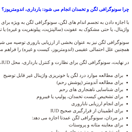
چرا سونوگرافی لگن و تخمدان انجام می شود: بارداری، اندومتریوز؟
با اجازه دادن به تجسم اندام های لگن، سونوگرافی لگن به ویژه برای 
واژینال، یا حتی مشکوک به عفونت (سالپنژیت، پیلونفریت و غیره) یا
سونوگرافی لگن نیز به عنوان بخشی از ارزیابی باروری توصیه می شو
همچنین علل احتمالی عقیمی (اندومتریوز، کیست و غیره) را فراهم می
در نهایت، سونوگرافی لگن برای نظارت و کنترل بارداری، محل IUD، درد لگن، ناهنجاری یا آسیب شناسی مفید است.
برای مطالعه موارد درد لگن یا خونریزی واژینال غیر قابل توضیح
برای مطالعه آندومتر (پوشش رحم)
برای شناسایی ناهنجاری های رحم
برای تشخیص کیست تخمدان، پولیپ یا فیبروم
برای انجام ارزیابی ناباروری
برای اطمینان از قرارگیری صحیح IUD
در مردان، سونوگرافی لگن عمدتا اجازه می دهد:
برای معاینه مثانه و پروستات
برای تشخیص وجود توده های غیر طبیعی