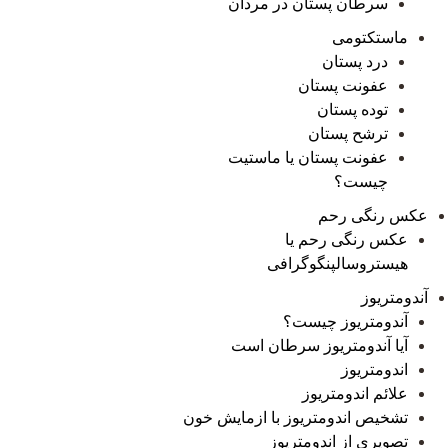
سرطان پستان در مردان
ماستکتومی
درد پستان
عفونت پستان
توده پستان
ترشح پستان
عفونت پستان یا ماستیت
چیست؟
عکس رنگی رحم
عکس رنگی رحم یا
هیستروسالپنگوگرافی
آندومتریوز
آندومتریوز چیست؟
آیا آندومتریوز سرطان است
اندومتریوز
علائم اندومتریوز
تشخیص اندومتریوز با ازمایش خون
تصویری از اندومتریوز