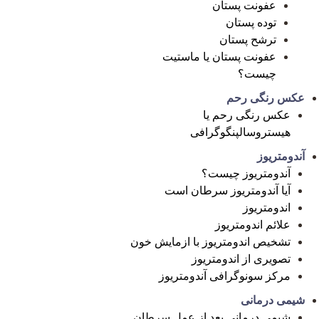
عفونت پستان
توده پستان
ترشح پستان
عفونت پستان یا ماستیت
چیست؟
عکس رنگی رحم
عکس رنگی رحم یا
هیستروسالپنگوگرافی
آندومتریوز
آندومتریوز چیست؟
آیا آندومتریوز سرطان است
اندومتریوز
علائم اندومتریوز
تشخیص اندومتریوز با ازمایش خون
تصویری از اندومتریوز
مرکز سونوگرافی آندومتریوز
شیمی درمانی
شیمی درمانی بعد از عمل سرطان