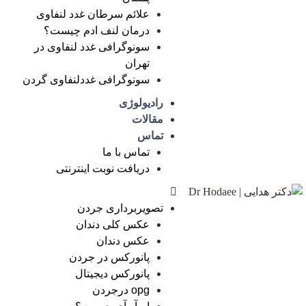
علائم سرطان غدد لنفاوی
درمان لنف ادم چیست؟
سونوگرافی غدد لنفاوی در
تهران
سونوگرافی غددلنفاوی گردن
رادیولوژی
مقالات
تماس
تماس با ما
دریافت نوبت اینترنتی
تصویربرداری جردن
عکس کلی دندان
عکس دندان
پانورکس در جردن
پانورکس دیجیتال
opg درجردن