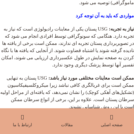
ماموگرافی) توصیه می شود.
مواردی که باید به آن توجه کرد
نیاز به تجربه:
USG پستان یکی از معاینات رادیولوژی است که نیاز به
تجربه دارد. هنگامی که سونوگرافی توسط افرادی انجام می شود که
در تصویربرداری پستان تجربه ای ندارند، ممکن است برخی از یافته ها
نادیده گرفته شوند یا اشتباه قضاوت شوند. از آنجایی که یافته ها با نگاه
کردن به صفحه نمایش در طول عکسبرداری ارزیابی می شوند، امکان
تفسیر آنها توسط پزشک دیگری وجود ندارد.
ممکن است معاینات مختلفی مورد نیاز باشد:
USG پستان به تنهایی
ممکن است برای غربالگری کافی نباشد زیرا میکروکلسیفیکاسیون
(تشکیل‌های آهکی کوچک) را نشان نمی‌دهد، که یافته‌ای از مراحل اولیه
سرطان پستان است. علاوه بر این، برخی از انواع سرطان ممکن
است با این روش شناسایی نشوند.
ممکن است نیاز به بیوپسی باشد:
بیماری‌های خوش‌خیم پستان (مانند
صفحه اصلی
مقالات
ارتباط با ما
تغییرات فیبروکیستیک) نیز ممکن است باعث یافته‌های مشکوک در