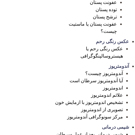
عفونت پستان
توده پستان
ترشح پستان
عفونت پستان یا ماستیت
چیست؟
عکس رنگی رحم
عکس رنگی رحم یا
هیستروسالپنگوگرافی
آندومتریوز
آندومتریوز چیست؟
آیا آندومتریوز سرطان است
اندومتریوز
علائم اندومتریوز
تشخیص اندومتریوز با ازمایش خون
تصویری از اندومتریوز
مرکز سونوگرافی آندومتریوز
شیمی درمانی
شیمی درمانی بعد از عمل سرطان