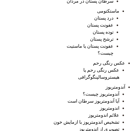
سرطان پستان در مردان
ماستکتومی
درد پستان
عفونت پستان
توده پستان
ترشح پستان
عفونت پستان یا ماستیت
چیست؟
عکس رنگی رحم
عکس رنگی رحم یا
هیستروسالپنگوگرافی
آندومتریوز
آندومتریوز چیست؟
آیا آندومتریوز سرطان است
اندومتریوز
علائم اندومتریوز
تشخیص اندومتریوز با ازمایش خون
تصویری از اندومتریوز