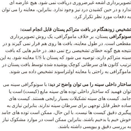
تصویربرداری اشعه غیرضروری دریافت نمی شود. هیچ عارضه ای
ندارد و در حین کشیدن درد نیز وجود ندارد. بنابراین، معاینه را می توان
به دفعات مورد نظر تکرار کرد.
تشخیص زودهنگام در بافت متراکم پستان قابل انجام است:
سونوگرافی
پستان، بر خلاف ماموگرافی، یک روش تصویربرداری
مقطعی است. در طول معاینه، بافت ها روی هم قرار نمی گیرند و در
نتیجه هیچ گونه خطای تشخیصی رخ نمی دهد. در خانم هایی که بافت
سینه متراکم دارند، توصیه می شود که پستان با US معاینه شود. به این
ترتیب کانون های سرطانی کوچک پوشیده شده توسط بافت پستان در
ماموگرافی به راحتی با معاینه اولتراسوند تشخیص داده می شوند.
ساختار داخلی سینه را می توان واضح تر دید:
با سونوگرافی سینه می
توان فهمید که ساختار داخلی توده های سینه مایع (کیست) است یا
جامد. کیست های سینه تشکیلات بسیار رایجی هستند. کیست های
ساده خطر قابل توجهی برای سرطان سینه ندارند. بنابراین نیازی به
پیگیری دقیق کیست ها نیست. با این حال، ممکن است توده های جامد
خوش خیم یا بدخیم باشند. بنابراین ممکن است در موارد مشکوک نیاز
به بررسی دقیق و بیوپسی داشته باشند.